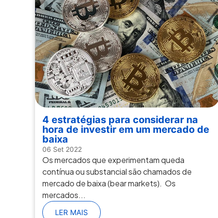
4 estratégias para considerar na
hora de investir em um mercado de
baixa
06 Set 2022
Os mercados que experimentam queda
contínua ou substancial são chamados de
mercado de baixa (bear markets). Os
mercados...
LER MAIS