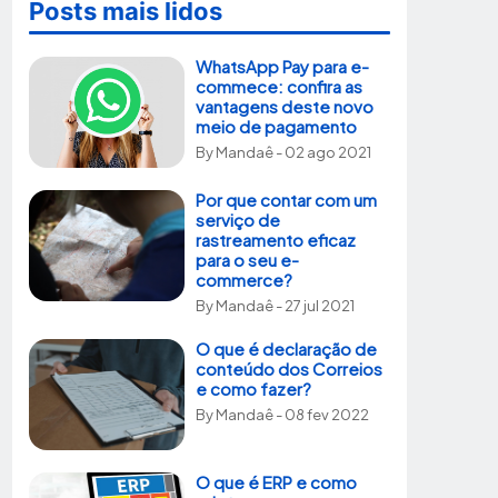
Posts mais lidos
WhatsApp Pay para e-
commece: confira as
vantagens deste novo
meio de pagamento
By
Mandaê
- 02 ago 2021
Por que contar com um
serviço de
rastreamento eficaz
para o seu e-
commerce?
By
Mandaê
- 27 jul 2021
O que é declaração de
conteúdo dos Correios
e como fazer?
By
Mandaê
- 08 fev 2022
O que é ERP e como