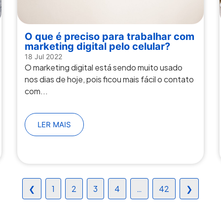
O que é preciso para trabalhar com
marketing digital pelo celular?
18 Jul 2022
O marketing digital está sendo muito usado
nos dias de hoje, pois ficou mais fácil o contato
com...
LER MAIS
❮
1
2
3
4
…
42
❯