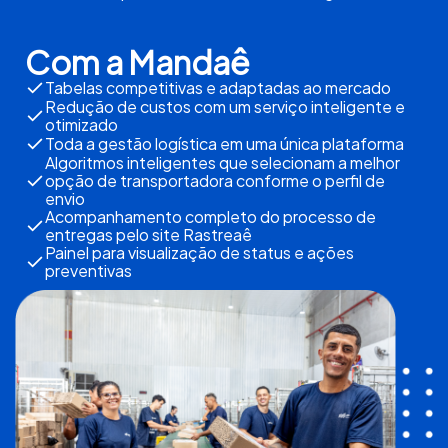
Com a Mandaê
Tabelas competitivas e adaptadas ao mercado
Redução de custos com um serviço inteligente e
otimizado
Toda a gestão logística em uma única plataforma
Algoritmos inteligentes que selecionam a melhor
opção de transportadora conforme o perfil de
envio
Acompanhamento completo do processo de
entregas pelo site Rastreaê
Painel para visualização de status e ações
preventivas