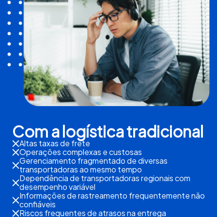
Com a logística tradicional
Altas taxas de frete
Operações complexas e custosas
Gerenciamento fragmentado de diversas
transportadoras ao mesmo tempo
Dependência de transportadoras regionais com
desempenho variável
Informações de rastreamento frequentemente não
confiáveis
Riscos frequentes de atrasos na entrega