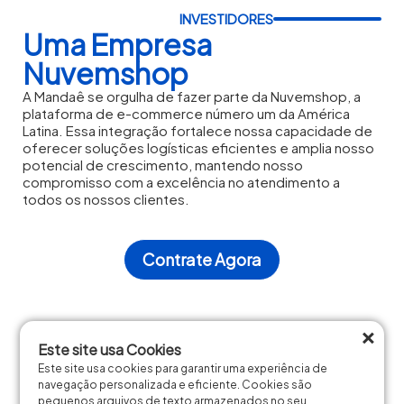
INVESTIDORES
Uma Empresa
Nuvemshop
A Mandaê se orgulha de fazer parte da Nuvemshop, a
plataforma de e-commerce número um da América
Latina. Essa integração fortalece nossa capacidade de
oferecer soluções logísticas eficientes e amplia nosso
potencial de crescimento, mantendo nosso
compromisso com a excelência no atendimento a
todos os nossos clientes.
Contrate Agora
×
MODELO
Nosso modelo de
Este site usa Cookies
Este site usa cookies para garantir uma experiência de
negócios
navegação personalizada e eficiente. Cookies são
pequenos arquivos de texto armazenados no seu