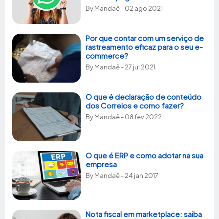
By
Mandaê
- 02 ago 2021
Por que contar com um serviço de
rastreamento eficaz para o seu e-
commerce?
By
Mandaê
- 27 jul 2021
O que é declaração de conteúdo
dos Correios e como fazer?
By
Mandaê
- 08 fev 2022
O que é ERP e como adotar na sua
empresa
By
Mandaê
- 24 jan 2017
Nota fiscal em marketplace: saiba