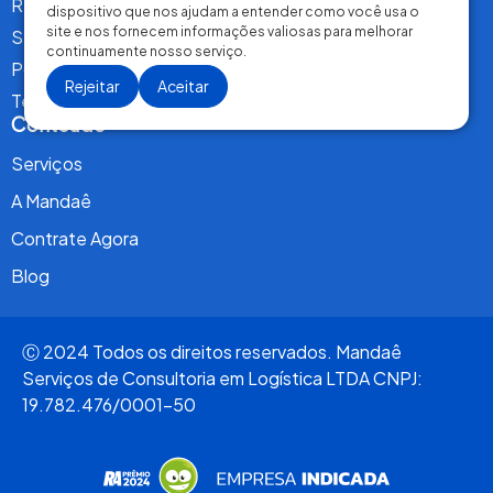
Relatório de Transparência Salarial
dispositivo que nos ajudam a entender como você usa o
site e nos fornecem informações valiosas para melhorar
Seja um Parceiro Transportador
continuamente nosso serviço.
Política de Privacidade
Rejeitar
Aceitar
Termos de Uso
Conteúdo
Serviços
A Mandaê
Contrate Agora
Blog
Ⓒ 2024 Todos os direitos reservados. Mandaê
Serviços de Consultoria em Logística LTDA CNPJ:
19.782.476/0001-50