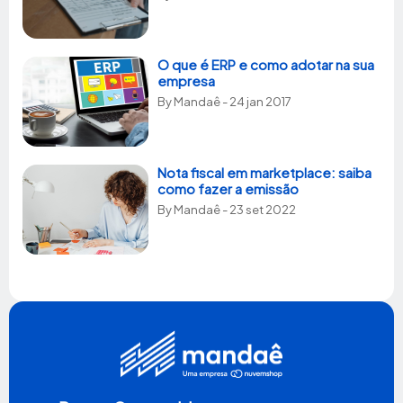
O que é ERP e como adotar na sua
empresa
By
Mandaê
- 24 jan 2017
Nota fiscal em marketplace: saiba
como fazer a emissão
By
Mandaê
- 23 set 2022