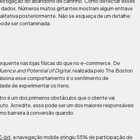
vestigação do abandono de carrinho. Como detectar esses
 dados. Números muitos gritantes mostram algum entrave
alitativa posteriormente. Não se esqueça de um detalhe:
e pode ser contaminada.
requente nas lojas físicas do que no e-commerce. De
fluence and Potential of Digital
, realizada pelo The Boston
ulsiona esse comportamento é o sentimento de
idade de experimentar os itens.
o é um dos primeiros obstáculos que o cliente vai
uto. Acredite, esse pode ser um dos maiores responsáveis
mo barreira à conversão quando:
E-bit
, a navegação mobile atingiu 55% de participação de