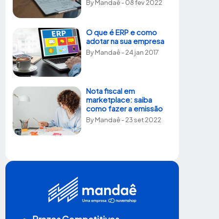
By
Mandaê
- 08 fev 2022
O que é ERP e como
adotar na sua empresa
By
Mandaê
- 24 jan 2017
Nota fiscal em
marketplace: saiba
como fazer a emissão
By
Mandaê
- 23 set 2022