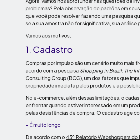
Agora, vamos nos aprofundar nas questões de in
problemas? Pela observação de padrões em seus
que você pode resolver fazendo uma pesquisa qu
se a sua amostra não for significativa, sua anális
Vamos aos motivos.
1. Cadastro
Compras por impulso são um cenário muito mais f
acordo com a pesquisa
Shopping in Brazil: The In
Consulting Group (BCG), um dos fatores que imp
propriedade imediata pelos produtos e a possibil
No e-commerce, além dessas limitações, o cadastr
enfrentar quando estiver interessado em um prod
pelas desistências de compra. O cadastro age co
– É muito longo
De acordo com o
43º Relatório Webshoppers do 