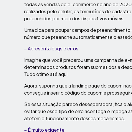
todas as vendas do e-commerce no ano de 2020.
realizados pelo celular, os formulários de cadast
preenchidos por meio dos dispositivos móveis.
Uma dica para poupar campos de preenchimento é
número que preenche automaticamente o estado, 
– Apresenta bugs e erros
Imagine que você preparou uma campanha de e-ma
determinados produtos foram submetidos a desco
Tudo ótimo até aqui.
Agora, suponha que a landing page do cupom não f
consegue inserir o código do cupom e prosseguir
Se essa situação parece desesperadora, fica o a
evitar que esse tipo de erro aconteça e impeça 
afetem o funcionamento desses mecanismos.
– É muito exigente