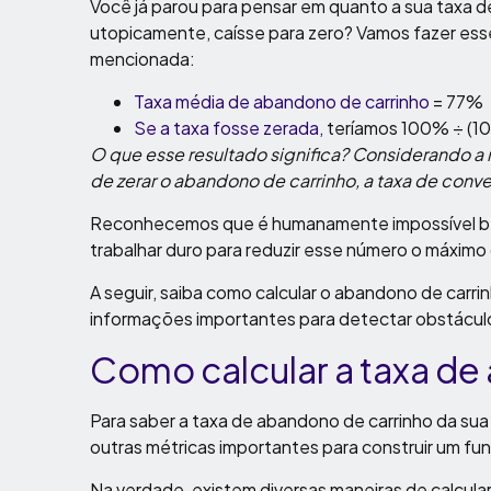
Você já parou para pensar em quanto a sua taxa 
utopicamente, caísse para zero? Vamos fazer es
mencionada:
Taxa média de abandono de carrinho
= 77%
Se a taxa fosse zerada,
teríamos 100% ÷ (
O que esse resultado significa? Considerando
de zerar o abandono de carrinho, a taxa de con
Reconhecemos que é humanamente impossível beira
trabalhar duro para reduzir esse número o máximo
A seguir, saiba como calcular o abandono de car
informações importantes para detectar obstácul
Como calcular a taxa de
Para saber a taxa de abandono de carrinho da sua
outras métricas importantes para construir um fun
Na verdade, existem diversas maneiras de calcul