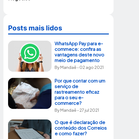
Posts mais lidos
WhatsApp Pay para e-
commece: confira as
vantagens deste novo
meio de pagamento
By
Mandaê
- 02 ago 2021
Por que contar com um
serviço de
rastreamento eficaz
para o seu e-
commerce?
By
Mandaê
- 27 jul 2021
O que é declaração de
conteúdo dos Correios
e como fazer?