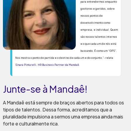
para entendermos enquanto
gestores e geridos, sobre
nossos pontos de
desenvolvimento como
empresa, e individual. Quem
são nossos talentos internos
e o que cada um de nós está
buscando. É como um “GPS”.
,
Nos mostra o ponto de partida e o destino de cada um e do conjunto.”
relata
Sinara Pintarelli, HR Business Partner da Mandaê
.
Junte-se à Mandaê!
A Mandaê está sempre de braços abertos para todos os
tipos de talentos. Dessa forma, acreditamos que a
pluralidade impulsiona a sermos uma empresa ainda mais
forte e culturalmente rica.