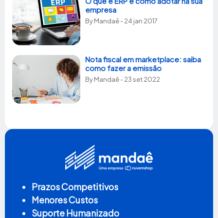
O que é ERP e como adotar na sua
empresa
By
Mandaê
- 24 jan 2017
Nota fiscal em marketplace: saiba
como fazer a emissão
By
Mandaê
- 23 set 2022
Prazos Competitivos
Menores Custos
Suporte Humanizado