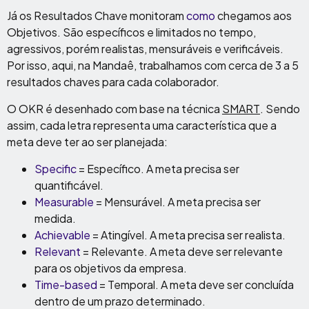
Já os Resultados Chave monitoram
como
chegamos aos
Objetivos. São específicos e limitados no tempo,
agressivos, porém realistas, mensuráveis e verificáveis.
Por isso, aqui, na Mandaê, trabalhamos com cerca de 3 a 5
resultados chaves para cada colaborador.
O OKR é desenhado com base na técnica
SMART
. Sendo
assim, cada letra representa uma característica que a
meta deve ter ao ser planejada:
Specific
= Específico. A meta precisa ser
quantificável.
Measurable
= Mensurável. A meta precisa ser
medida.
Achievable
= Atingível. A meta precisa ser realista.
Relevant
= Relevante. A meta deve ser relevante
para os objetivos da empresa.
Time-based
= Temporal. A meta deve ser concluída
dentro de um prazo determinado.