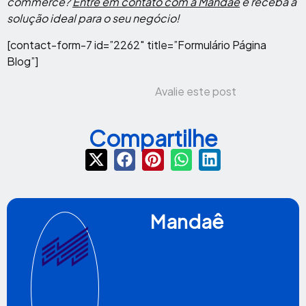
commerce?
Entre em contato com a Mandaê
e receba a
solução ideal para o seu negócio!
[contact-form-7 id=”2262″ title=”Formulário Página
Blog”]
Avalie este post
Compartilhe
Mandaê