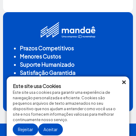
Prazos Competitivos
Menores Custos
Suporte Humanizado
Satisfação Garantida
×
Este site usa Cookies
Este site usa cookies para garantir uma experiência de
Conheça a Mandaê
navegação personalizada e eficiente. Cookies são
pequenos arquivos de texto armazenados no seu
dispositivo que nos ajudam a entender como você usa o
site e nos fornecem informações valiosas para melhorar
continuamente nosso serviço.
Rejeitar
Aceitar