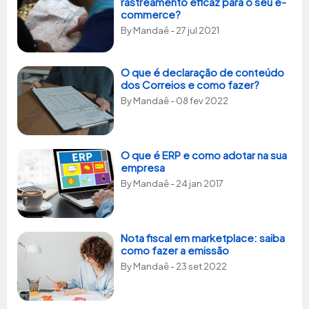
rastreamento eficaz para o seu e-
commerce?
By
Mandaê
- 27 jul 2021
O que é declaração de conteúdo
dos Correios e como fazer?
By
Mandaê
- 08 fev 2022
O que é ERP e como adotar na sua
empresa
By
Mandaê
- 24 jan 2017
Nota fiscal em marketplace: saiba
como fazer a emissão
By
Mandaê
- 23 set 2022