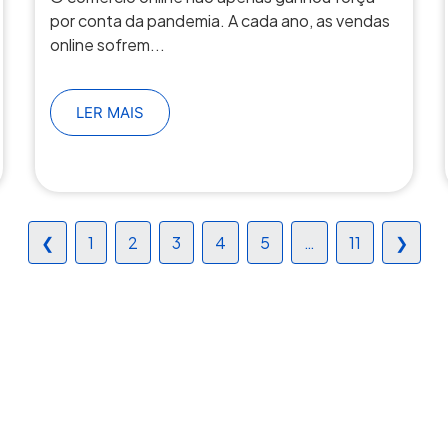
por conta da pandemia. A cada ano, as vendas
online sofrem...
LER MAIS
❮
1
2
3
4
5
…
11
❯