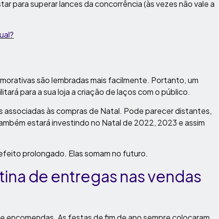
ar para superar lances da concorrência (às vezes não vale a
ual?
orativas são lembradas mais facilmente. Portanto, um
tará para a sua loja a criação de laços com o público.
is associadas às compras de Natal. Pode parecer distantes,
também estará investindo no Natal de 2022, 2023 e assim
feito prolongado. Elas somam no futuro.
otina de entregas nas vendas
e encomendas. As festas de fim de ano sempre colocaram