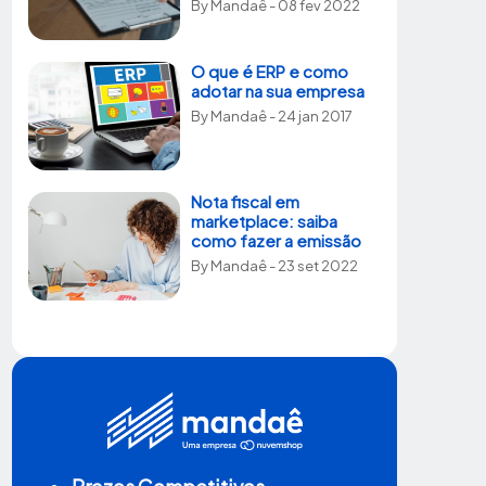
By
Mandaê
- 08 fev 2022
O que é ERP e como
adotar na sua empresa
By
Mandaê
- 24 jan 2017
Nota fiscal em
marketplace: saiba
como fazer a emissão
By
Mandaê
- 23 set 2022