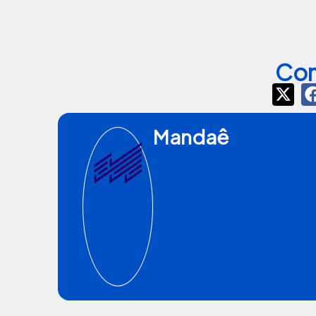
Com
Mandaê