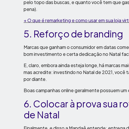
pelo topo das buscas, e quanto você tem que gast
pena).
+ O que é remarketing e como usar em sua loja virt
5. Reforço de branding
Marcas que ganham o consumidor em datas comem
bom investimento e certa dedicação no Natal facili
E, claro, embora ainda esteja longe, há marcas ma
mas acredite: investindo no Natal de 2021, você 
por diante.
Boas campanhas online geralmente possuem um e
6. Colocar à prova sua r
de Natal
Finalmente, e disso a
Mandaê
entende: entrega d