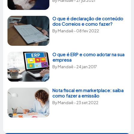
By
Mandaê
- 27 jul 2021
O que é declaração de conteúdo
dos Correios e como fazer?
By
Mandaê
- 08 fev 2022
O que é ERP e como adotar na sua
empresa
By
Mandaê
- 24 jan 2017
Nota fiscal em marketplace: saiba
como fazer a emissão
By
Mandaê
- 23 set 2022