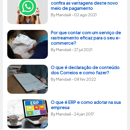
confira as vantagens deste novo
meio de pagamento
By
Mandaê
- 02 ago 2021
Por que contar com um serviço de
rastreamento eficaz para o seu e-
commerce?
By
Mandaê
- 27 jul 2021
O que é declaração de conteúdo
dos Correios e como fazer?
By
Mandaê
- 08 fev 2022
O que é ERP e como adotar na sua
empresa
By
Mandaê
- 24 jan 2017