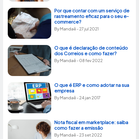
Por que contar com um serviço de
rastreamento eficaz para o seu e-
commerce?
By
Mandaê
- 27 jul 2021
O que é declaração de conteúdo
dos Correios e como fazer?
By
Mandaê
- 08 fev 2022
O que é ERP e como adotar na sua
empresa
By
Mandaê
- 24 jan 2017
Nota fiscal em marketplace: saiba
como fazer a emissão
By
Mandaê
- 23 set 2022