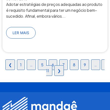
Adotar estratégias de preços adequadas ao produto
é requisito fundamental para ter um negócio bem-
sucedido. Afinal, embora vários...
LER MAIS
❮
1
…
5
6
7
8
9
…
11
❯