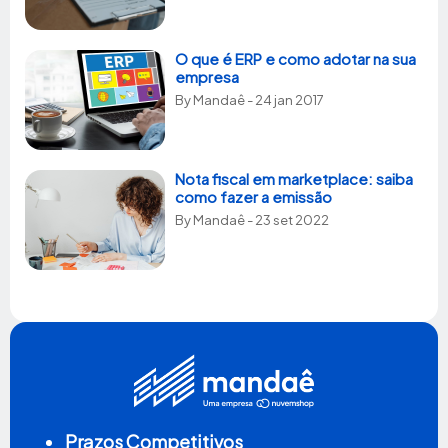
O que é ERP e como adotar na sua
empresa
By
Mandaê
- 24 jan 2017
Nota fiscal em marketplace: saiba
como fazer a emissão
By
Mandaê
- 23 set 2022
Prazos Competitivos