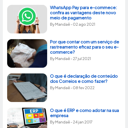
WhatsApp Pay para e-commece:
confira as vantagens deste novo
meio de pagamento
By
Mandaê
- 02 ago 2021
Por que contar com um serviço de
rastreamento eficaz para o seu e-
commerce?
By
Mandaê
- 27 jul 2021
O que é declaração de conteúdo
dos Correios e como fazer?
By
Mandaê
- 08 fev 2022
O que é ERP e como adotar na sua
empresa
By
Mandaê
- 24 jan 2017