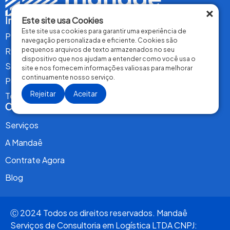
×
Institucional
Este site usa Cookies
Este site usa cookies para garantir uma experiência de
Perguntas Frequentes
navegação personalizada e eficiente. Cookies são
Relatório de Transparência Salarial
pequenos arquivos de texto armazenados no seu
dispositivo que nos ajudam a entender como você usa o
Seja um Parceiro Transportador
site e nos fornecem informações valiosas para melhorar
continuamente nosso serviço.
Política de Privacidade
Rejeitar
Aceitar
Termos de Uso
Conteúdo
Serviços
A Mandaê
Contrate Agora
Blog
Ⓒ 2024 Todos os direitos reservados. Mandaê
Serviços de Consultoria em Logística LTDA CNPJ: