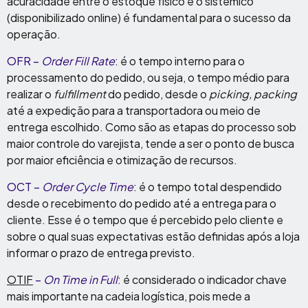
acuracidade entre o estoque físico e o sistêmico
(disponibilizado online) é fundamental para o sucesso da
operação.
OFR –
Order Fill Rate
: é o tempo interno para o
processamento do pedido, ou seja, o tempo médio para
realizar o
fulfillment
do pedido, desde o
picking, packing
até a expedição para a transportadora ou meio de
entrega escolhido. Como são as etapas do processo sob
maior controle do varejista, tende a ser o ponto de busca
por maior eficiência e otimização de recursos.
OCT –
Order Cycle Time
: é o tempo total despendido
desde o recebimento do pedido até a entrega para o
cliente. Esse é o tempo que é percebido pelo cliente e
sobre o qual suas expectativas estão definidas após a loja
informar o prazo de entrega previsto.
OTIF
–
On Time in Full
: é considerado o indicador chave
mais importante na cadeia logística, pois mede a