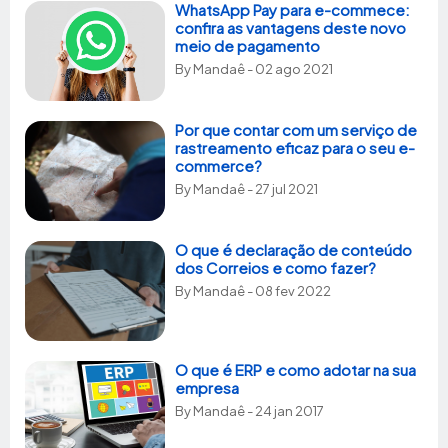
WhatsApp Pay para e-commece:
confira as vantagens deste novo
meio de pagamento
By
Mandaê
- 02 ago 2021
Por que contar com um serviço de
rastreamento eficaz para o seu e-
commerce?
By
Mandaê
- 27 jul 2021
O que é declaração de conteúdo
dos Correios e como fazer?
By
Mandaê
- 08 fev 2022
O que é ERP e como adotar na sua
empresa
By
Mandaê
- 24 jan 2017