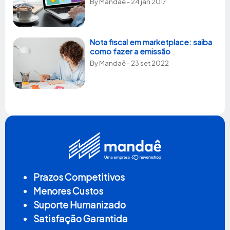
By
Mandaê
- 24 jan 2017
Nota fiscal em marketplace: saiba
como fazer a emissão
By
Mandaê
- 23 set 2022
Prazos Competitivos
Menores Custos
Suporte Humanizado
Satisfação Garantida