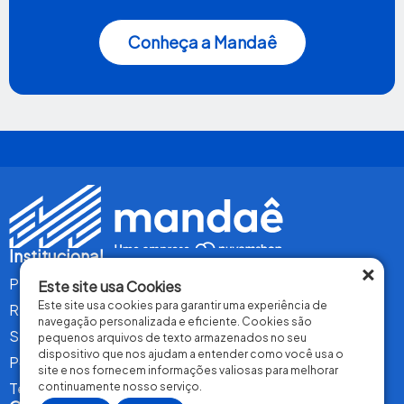
Conheça a Mandaê
Institucional
×
Perguntas Frequentes
Este site usa Cookies
Este site usa cookies para garantir uma experiência de
Relatório de Transparência Salarial
navegação personalizada e eficiente. Cookies são
Seja um Parceiro Transportador
pequenos arquivos de texto armazenados no seu
dispositivo que nos ajudam a entender como você usa o
Política de Privacidade
site e nos fornecem informações valiosas para melhorar
Termos de Uso
continuamente nosso serviço.