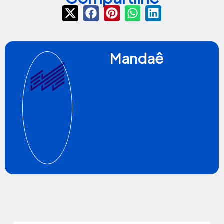
Mandaê