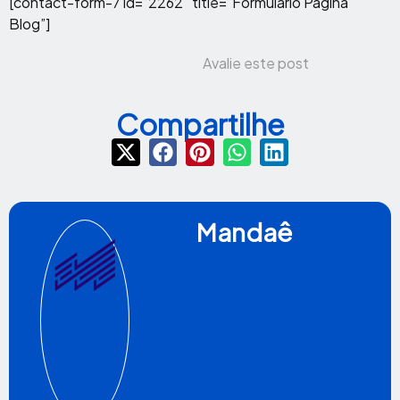
[contact-form-7 id=”2262″ title=”Formulário Página
Blog”]
Avalie este post
Compartilhe
Mandaê