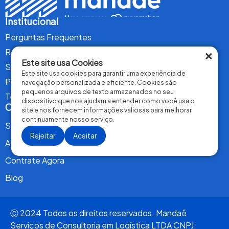
Institucional
Perguntas Frequentes
×
Relatório de Transparência Salarial
Este site usa Cookies
Seja um Parceiro Transportador
Este site usa cookies para garantir uma experiência de
Política de Privacidade
navegação personalizada e eficiente. Cookies são
pequenos arquivos de texto armazenados no seu
Termos de Uso
dispositivo que nos ajudam a entender como você usa o
Conteúdo
site e nos fornecem informações valiosas para melhorar
continuamente nosso serviço.
Serviços
Rejeitar
Aceitar
A Mandaê
Contrate Agora
Blog
Ⓒ 2024 Todos os direitos reservados. Mandaê
Serviços de Consultoria em Logística LTDA CNPJ: