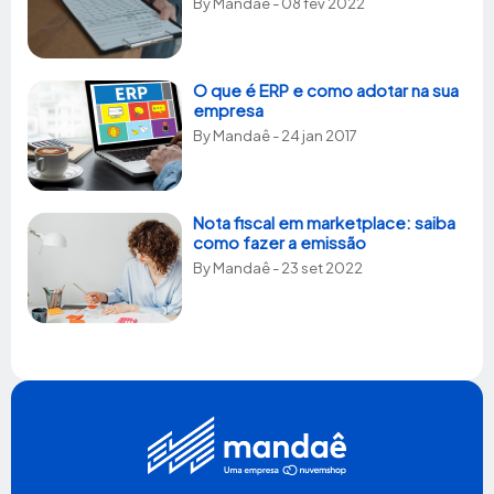
By
Mandaê
- 08 fev 2022
O que é ERP e como adotar na sua
empresa
By
Mandaê
- 24 jan 2017
Nota fiscal em marketplace: saiba
como fazer a emissão
By
Mandaê
- 23 set 2022