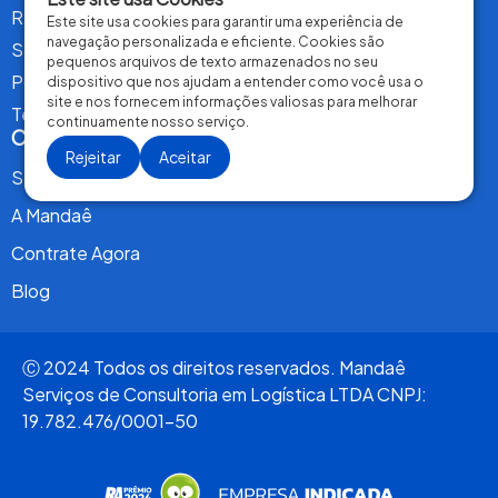
Relatório de Transparência Salarial
Este site usa cookies para garantir uma experiência de
navegação personalizada e eficiente. Cookies são
Seja um Parceiro Transportador
pequenos arquivos de texto armazenados no seu
Política de Privacidade
dispositivo que nos ajudam a entender como você usa o
site e nos fornecem informações valiosas para melhorar
Termos de Uso
continuamente nosso serviço.
Conteúdo
Rejeitar
Aceitar
Serviços
A Mandaê
Contrate Agora
Blog
Ⓒ 2024 Todos os direitos reservados. Mandaê
Serviços de Consultoria em Logística LTDA CNPJ:
19.782.476/0001-50