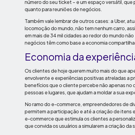
número do seu ticket – e um espaço versátil, que
quanto para reuniões de negócios.
Também vale lembrar de outros cases: a Uber, at
locomoção do mundo, não tem nenhum carro, ass
em mais de 34 mil cidades ao redor do mundo não
negócios têm como base a economia compartilhad
Economia da experiênc
Os clientes de hoje querem muito mais do que ap
envolvente e experiências positivas atreladas a p
benefícios que o cliente percebe não apenas no 
pessoas e lugares, que ajudam a moldar a sua expe
No ramo do e-commerce, empreendedores de div
permitem a participação e até a criação de itens 
e-commerce que estimula os clientes a personali
que convida os usuários a simularem a criação da s