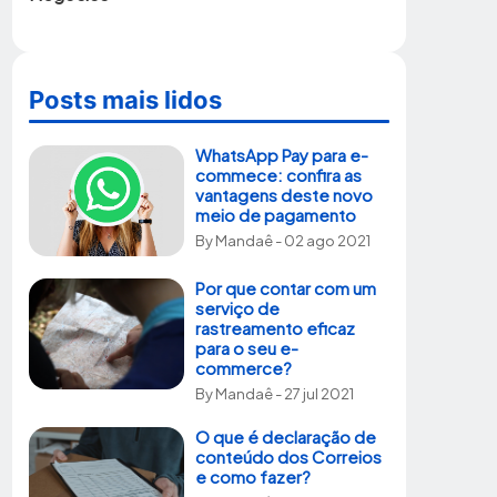
Posts mais lidos
WhatsApp Pay para e-
commece: confira as
vantagens deste novo
meio de pagamento
By
Mandaê
- 02 ago 2021
Por que contar com um
serviço de
rastreamento eficaz
para o seu e-
commerce?
By
Mandaê
- 27 jul 2021
O que é declaração de
conteúdo dos Correios
e como fazer?