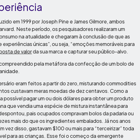
periência
duzido em 1999 por Joseph Pine e James Gilmore, ambos
arvard. Neste período, os pesquisadores realizaram um
consumo na atualidade e chegaram à conclusão de que as
 experiências únicas”, ou seja, “emoções memoráveis para
posta de valor
da sua marca e capturar seu público-alvo.
 compreendido pela metáfora da confecção de um bolo de
manidade.
ersário eram feitos a partir do zero, misturando commodities
e juntos custavam meras moedas de dez centavos. Como a
a possível pagar um ou dois dólares para obter um produto
na que vendia uma espécie de mistura instantânea para
 despontou, pais ocupados compravam bolos da padaria ou
ezes mais do que os ingredientes embalados. Já nos anos
Em vez disso, gastavam $100 ou mais para “terceirizar” toda
vel para as crianças. Esse foi o começo da emergente