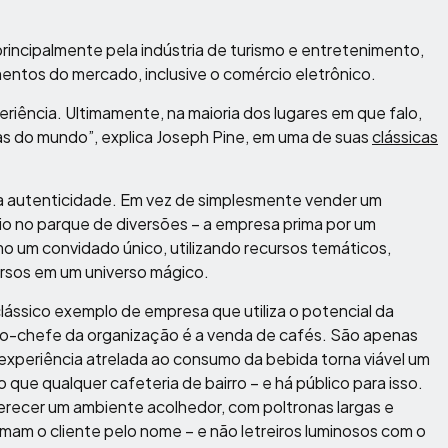
incipalmente pela indústria de turismo e entretenimento,
ntos do mercado, inclusive o comércio eletrônico.
ência. Ultimamente, na maioria dos lugares em que falo,
ias do mundo”, explica Joseph Pine, em uma de suas
clássicas
a autenticidade. Em vez de simplesmente vender um
io no parque de diversões – a empresa prima por um
o um convidado único, utilizando recursos temáticos,
ersos em um universo mágico.
ssico exemplo de empresa que utiliza o potencial da
rro-chefe da organização é a venda de cafés. São apenas
experiência atrelada ao consumo da bebida torna viável um
ue qualquer cafeteria de bairro – e há público para isso.
erecer um ambiente acolhedor, com poltronas largas e
amam o cliente pelo nome – e não letreiros luminosos com o