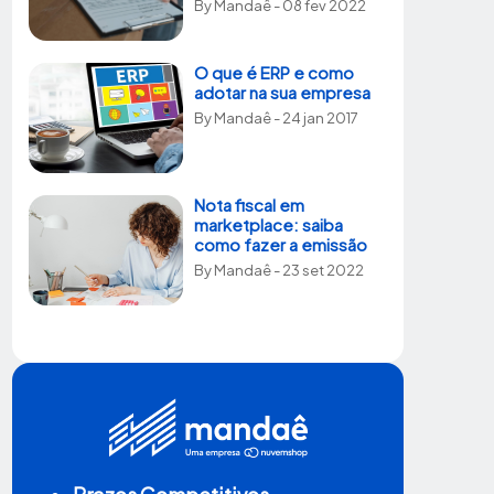
By
Mandaê
- 08 fev 2022
O que é ERP e como
adotar na sua empresa
By
Mandaê
- 24 jan 2017
Nota fiscal em
marketplace: saiba
como fazer a emissão
By
Mandaê
- 23 set 2022