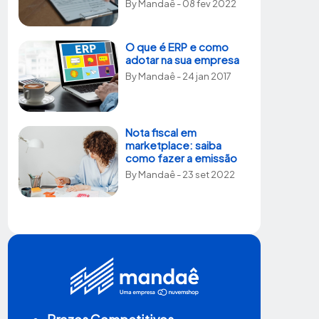
By
Mandaê
- 08 fev 2022
O que é ERP e como
adotar na sua empresa
By
Mandaê
- 24 jan 2017
Nota fiscal em
marketplace: saiba
como fazer a emissão
By
Mandaê
- 23 set 2022