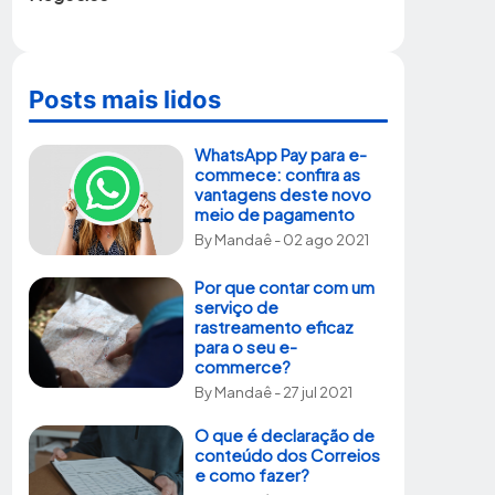
Posts mais lidos
WhatsApp Pay para e-
commece: confira as
vantagens deste novo
meio de pagamento
By
Mandaê
- 02 ago 2021
Por que contar com um
serviço de
rastreamento eficaz
para o seu e-
commerce?
By
Mandaê
- 27 jul 2021
O que é declaração de
conteúdo dos Correios
e como fazer?