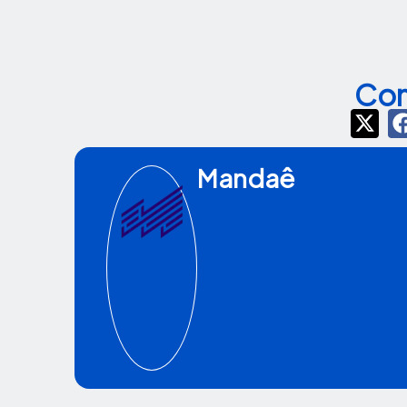
Com
Mandaê