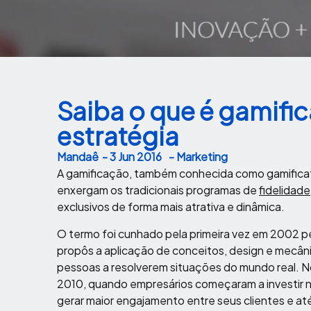
Saiba o que é gamifi
estratégia
Mandaê
-
3 Jun 2016
- Marketing
A gamificação, também conhecida como gamificat
enxergam os tradicionais programas de
fidelidade
exclusivos de forma mais atrativa e dinâmica.
O termo foi cunhado pela primeira vez em 2002 pel
propôs a aplicação de conceitos, design e mecân
pessoas a resolverem situações do mundo real. N
2010, quando empresários começaram a investir 
gerar maior engajamento entre seus clientes e até