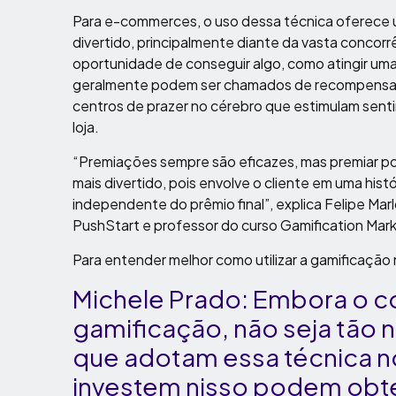
Para e-commerces, o uso dessa técnica oferece u
divertido, principalmente diante da vasta concorr
oportunidade de conseguir algo, como atingir u
geralmente podem ser chamados de recompensas
centros de prazer no cérebro que estimulam sent
loja.
“Premiações sempre são eficazes, mas premiar po
mais divertido, pois envolve o cliente em uma hist
independente do prêmio final”, explica Felipe Ma
PushStart e professor do curso Gamification Ma
Para entender melhor como utilizar a gamificaçã
Michele Prado: Embora o co
gamificação, não seja tão 
que adotam essa técnica no 
investem nisso podem obte