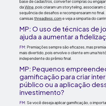
base de cadastros, converter compras ou engajar e 
da
Wine
, pois criaram um storyteling, associara
sequência de desafios e recompensaram no final. 
camisas
threadless.com
e veja a simpatia do carr
MP: O uso de técnicas de 
ajuda a aumentar a fideliza
FM:
Premiações sempre são eficazes, mas premiar
mais divertido, pois envolve o cliente em uma hist
independente do prêmio final.
MP: Pequenos empreendedo
gamificação para criar int
público ou a aplicação dess
investimento?
FM:
Se você deseja aplicar gamificação, o importa