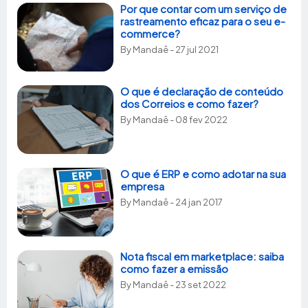
Por que contar com um serviço de
rastreamento eficaz para o seu e-
commerce?
By
Mandaê
- 27 jul 2021
O que é declaração de conteúdo
dos Correios e como fazer?
By
Mandaê
- 08 fev 2022
O que é ERP e como adotar na sua
empresa
By
Mandaê
- 24 jan 2017
Nota fiscal em marketplace: saiba
como fazer a emissão
By
Mandaê
- 23 set 2022