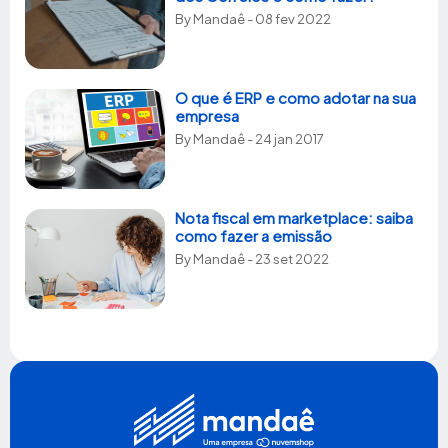
By
Mandaê
- 08 fev 2022
O que é ERP e como adotar na sua
empresa
By
Mandaê
- 24 jan 2017
Nota fiscal em marketplace: saiba
como fazer a emissão
By
Mandaê
- 23 set 2022